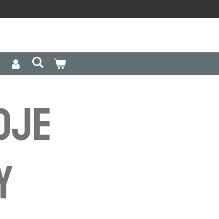
dje
y