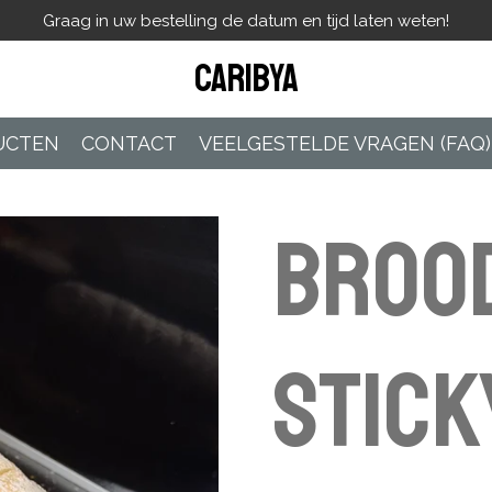
Graag in uw bestelling de datum en tijd laten weten!
Caribya
UCTEN
CONTACT
VEELGESTELDE VRAGEN (FAQ)
Broo
stick