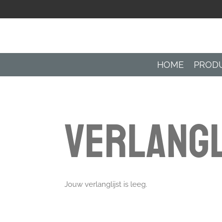
Ga
direct
naar
de
hoofdinhoud
HOME
PROD
Verlangl
Jouw verlanglijst is leeg.