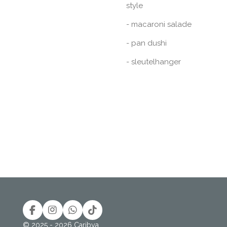
style
- macaroni salade
- pan dushi
- sleutelhanger
F
I
W
T
a
n
h
i
© 2025 - 2026 Caribya