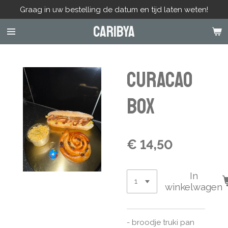
Graag in uw bestelling de datum en tijd laten weten!
Ga
direct
Caribya
naar
de
hoofdinhoud
Curacao
box
€ 14,50
In
winkelwagen
- broodje truki pan