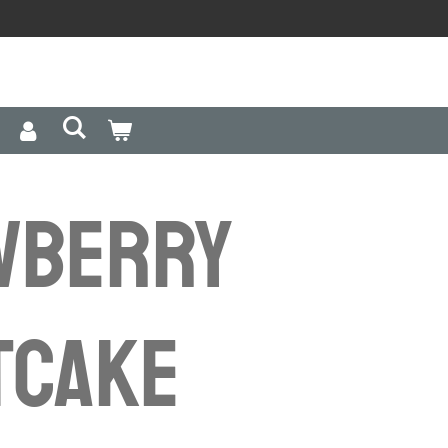
wberry
tcake