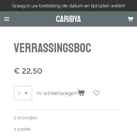
Graag in uw bestelling de datum en tijd laten weten!
Ga
direct
Caribya
naar
de
hoofdinhoud
Verrassingsboc
€ 22,50
In winkelwagen
2 broodjes
2 pastei